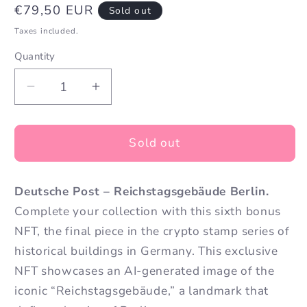
Regular
€79,50 EUR
Sold out
price
Taxes included.
Quantity
Decrease
Increase
quantity
quantity
for
for
Reichstagsgebäude
Reichstagsgebäude
Sold out
Berlin
Berlin
Deutsche Post – Reichstagsgebäude Berlin.
Complete your collection with this sixth bonus
NFT, the final piece in the crypto stamp series of
historical buildings in Germany. This exclusive
NFT showcases an AI-generated image of the
iconic “Reichstagsgebäude,” a landmark that