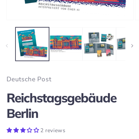
Open
O
media
m
1
2
in
in
modal
m
Deutsche Post
Reichstagsgebäude
Berlin
2 reviews